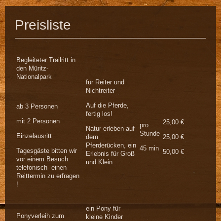
Preisliste
Begleiteter Trailritt in
den Müritz-
Nationalpark
für Reiter und
Nichtreiter
Auf die Pferde,
ab 3 Personen
fertig los!
mit 2 Personen
25,00 €
pro
Natur erleben auf
Stunde
Einzelausritt
dem
25,00 €
Pferderücken, ein
45 min
Tagesgäste bitten wir
50,00 €
Erlebnis für Groß
vor einem Besuch
und Klein.
telefonisch einen
Reittermin zu erfragen
!
ein Pony für
Ponyverleih zum
kleine Kinder