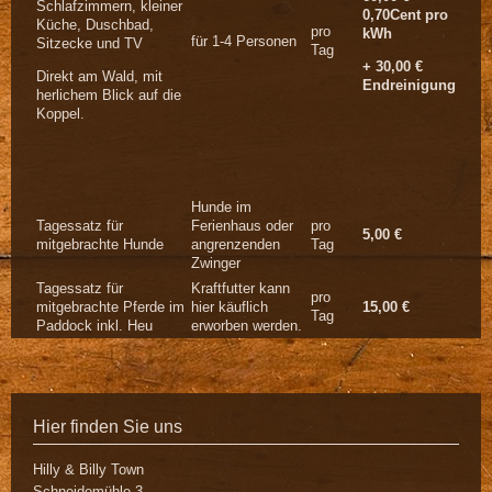
Schlafzimmern, kleiner
0,70Cent pro
Küche, Duschbad,
pro
kWh
für 1-4 Personen
Sitzecke und TV
Tag
+ 30,00 €
Direkt am Wald, mit
Endreinigung
herlichem Blick auf die
Koppel.
Hunde im
Tagessatz für
Ferienhaus oder
pro
5,00 €
mitgebrachte Hunde
angrenzenden
Tag
Zwinger
Tagessatz für
Kraftfutter kann
pro
mitgebrachte Pferde im
hier käuflich
15,00 €
Tag
Paddock inkl. Heu
erworben werden.
Hier finden Sie uns
Hilly & Billy Town
Schneidemühle
3