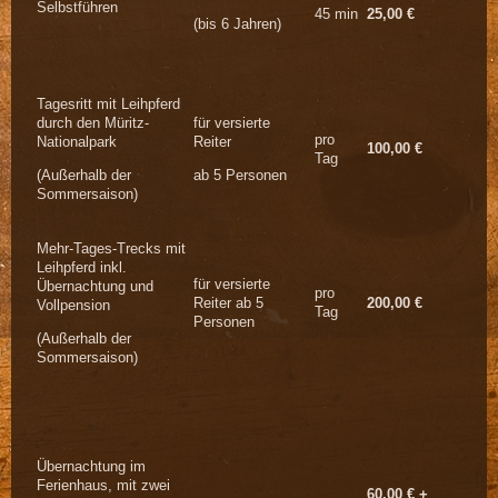
Selbstführen
45 min
25,00 €
(bis 6 Jahren)
Tagesritt mit Leihpferd
durch den Müritz-
für versierte
pro
Nationalpark
Reiter
100,00 €
Tag
(Außerhalb der
ab 5 Personen
Sommersaison)
Mehr-Tages-Trecks mit
Leihpferd inkl.
für versierte
Übernachtung und
pro
Reiter ab 5
200,00 €
Vollpension
Tag
Personen
(Außerhalb der
Sommersaison)
Übernachtung im
Ferienhaus, mit zwei
60,00 € +